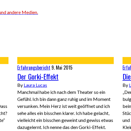
Erfahrungsbericht
9. Mai 2015
Erfa
Der Gorki-Effekt
Die
By
Laura Lucas
By
Manchmal habe ich nach dem Theater so ein
„Der
Gefühl. Ich bin dann ganz ruhig und im Moment
bul
Dass
versunken. Mein Herz ist weit geöffnet und ich
beim
cht?
sehe alles ein bisschen klarer. Ich habe gelacht,
Stü
te“
vielleicht ein bisschen geweint und gewiss etwas
und 
dazugelernt. Ich nenne das den Gorki-Effekt.
Klei