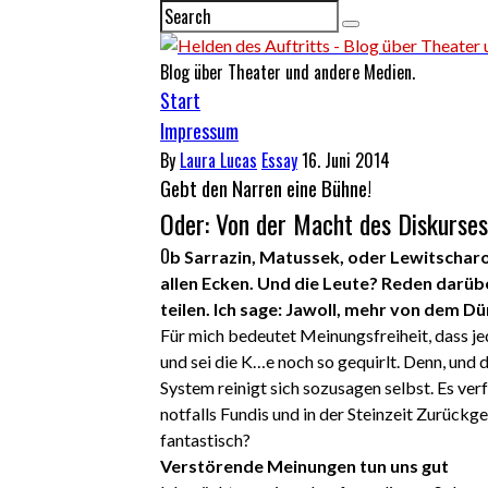
Blog über Theater und andere Medien.
Start
Impressum
By
Laura Lucas
Essay
16. Juni 2014
Gebt den Narren eine Bühne!
Oder: Von der Macht des Diskurses
O
b Sarrazin, Matussek, oder Lewitscharo
allen Ecken. Und die Leute? Reden darübe
teilen. Ich sage: Jawoll, mehr von dem Dü
Für mich bedeutet Meinungsfreiheit, dass jed
und sei die K…e noch so gequirlt. Denn, und 
System reinigt sich sozusagen selbst. Es v
notfalls Fundis und in der Steinzeit Zurückge
fantastisch?
Verstörende Meinungen tun uns gut