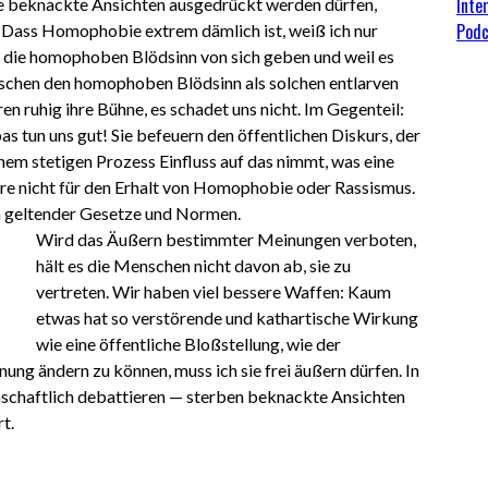
Inte
ge beknackte Ansichten ausgedrückt werden dürfen,
Podc
t. Dass Homophobie extrem dämlich ist, weiß ich nur
 die homophoben Blödsinn von sich geben und weil es
nschen den homophoben Blödsinn als solchen entlarven
en ruhig ihre Bühne, es schadet uns nicht. Im Gegenteil:
 tun uns gut! Sie befeuern den öffentlichen Diskurs, der
nem stetigen Prozess Einfluss auf das nimmt, was eine
iere nicht für den Erhalt von Homophobie oder Rassismus.
n geltender Gesetze und Normen.
Wird das Äußern bestimmter Meinungen verboten,
hält es die Menschen nicht davon ab, sie zu
vertreten. Wir haben viel bessere Waffen: Kaum
etwas hat so verstörende und kathartische Wirkung
wie eine öffentliche Bloßstellung, wie der
g ändern zu können, muss ich sie frei äußern dürfen. In
schaftlich debattieren — sterben beknackte Ansichten
t.