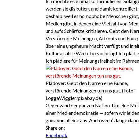
Ich möchte es einmal so formulieren: Solan
werden sie diskutiert und damit kontrollier
deshalb, weil es homophobe Menschen gibt,
Medien gibt, in denen eine Vielzahl von Me
und aufs Schärfste kritisieren. Gebt den Narr
Verstörende Meinungen, Affronts und Fauxpas
über eine ungeheure Macht verfügt und in ei
Kultur als ihre Werte hervorbringt.Ich pläd
Ich plädiere für Meinungsfreiheit im Rahme
Plädoyer: Gebt den Narren eine Bühne,
verstörende Meinungen tun uns gut. (Foto:
LoggaWiggler/pixabay.de)
Gegenwind der ganzen Nation. Um eine Meinun
einer Mediendemokratie — sofern wir leiden
ganz von alleine aus. Auch wenn’s lange dauer
Share on:
Facebook