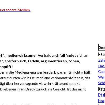
Neu
ff, medienwirksamer Verbaldurchfall findet sich an
Zeh
r, ereifern sich, tadeln, argumentieren, toben,
Das
nnpfiff!
Cas
er in die Medienarena werfen darf, was er für richtig hält
Waru
darauf dürfen wir in Deutschland verdammt stolz sein, das
Sch
erfügt über hervorragende Abwehrkräfte und spuckt
Kat
bliebenen ihren Dreck zurück ins Gesicht. Ist das nicht
Erfa
Essa