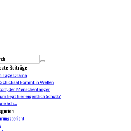
este Beiträge
n Tage Drama
 Schicksal kommt in Wellen
torf, der Menschenfänger
m liegt hier eigentlich Schutt?
öne Sch…
egorien
hrungsbericht
y