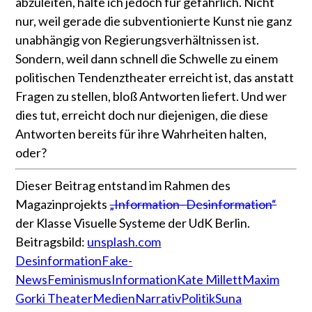
abzuleiten, halte ich jedoch für gefährlich. Nicht
nur, weil gerade die subventionierte Kunst nie ganz
unabhängig von Regierungsverhältnissen ist.
Sondern, weil dann schnell die Schwelle zu einem
politischen Tendenztheater erreicht ist, das anstatt
Fragen zu stellen, bloß Antworten liefert. Und wer
dies tut, erreicht doch nur diejenigen, die diese
Antworten bereits für ihre Wahrheiten halten,
oder?
Dieser Beitrag entstand im Rahmen des
Magazinprojekts
„Information–Desinformation“
der Klasse Visuelle Systeme der UdK Berlin.
Beitragsbild:
unsplash.com
Desinformation
Fake-
News
Feminismus
Information
Kate Millett
Maxim
Gorki Theater
Medien
Narrativ
Politik
Suna