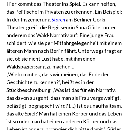
Hier kommt das Theater ins Spiel. Es kann helfen,
das Politische im Privaten zu erkennen. Ein Beispiel:
In der Inszenierung
Stören
am Berliner Gorki-
Theater greift die Regisseurin Suna Gürler unter
anderem das Wald-Narrativ auf: Eine junge Frau
schildert, wie sie per Mitfahrgelegenheit mit einem
älteren Mann nach Berlin fährt. Unterwegs fragt er
sie, ob sie nicht Lust habe, mit ihm einen
Waldspaziergang zu machen…
„Wie kommt es, dass wir meinen, das Ende der
Geschichte zu kennen?“, heißt es in der
Stückbeschreibung. „Was ist das für ein Narrativ,
das davon ausgeht, dass man als Frau vergewaltigt,
belästigt, begrapscht wird? (…) Ist es unaufhaltsam,
das alte Spiel? Man hat einen Körper und das Leben
ist so oder man hat einen anderen Körper und das
Leben ist anders, arrangier dich bitte damit.“ Gürler